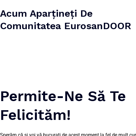
Acum Aparțineți De
Comunitatea EurosanDOOR
Permite-Ne Să Te
Felicităm!
Sperăm că și voi vă bucurați de acest moment la fel de mult cu