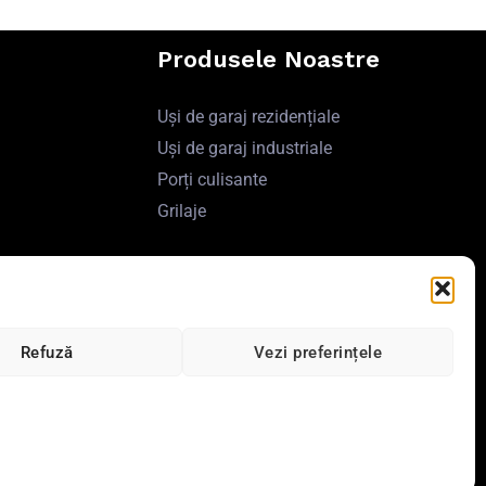
Produsele Noastre
Uși de garaj rezidențiale
Uși de garaj industriale
Porți culisante
Grilaje
ri
Refuză
Vezi preferințele
?
Powered by Fabrică de uși de garaj EurosanDOOR