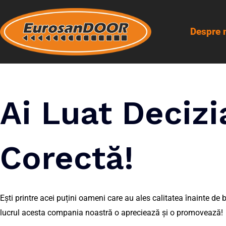
Skip
to
Despre 
content
Ai Luat Decizi
Corectă!
Ești printre acei puțini oameni care au ales calitatea înainte de b
lucrul acesta compania noastră o apreciează și o promovează!