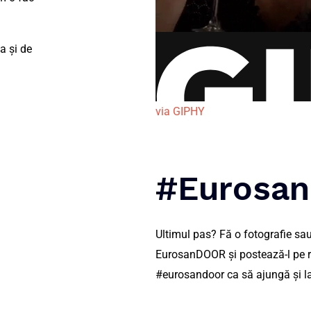
a și de
via GIPHY
#eurosan
Ultimul pas? Fă o fotografie sa
EurosanDOOR și postează-l pe re
#eurosandoor ca să ajungă și la 