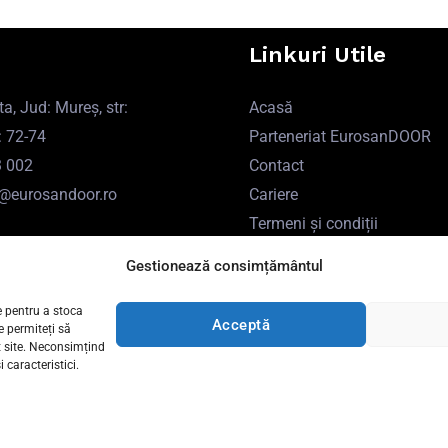
Linkuri Utile
a, Jud: Mureș, str:
Acasă
: 72-74
Parteneriat EurosanDOOR
3 002
Contact
ce@eurosandoor.ro
Cariere
Termeni și condiții
Politica de utilizare Cookie-u
Gestionează consimțământul
Politica de Confidențialitate
e pentru a stoca
Acceptă
e permiteți să
 site. Neconsimțind
caracteristici.