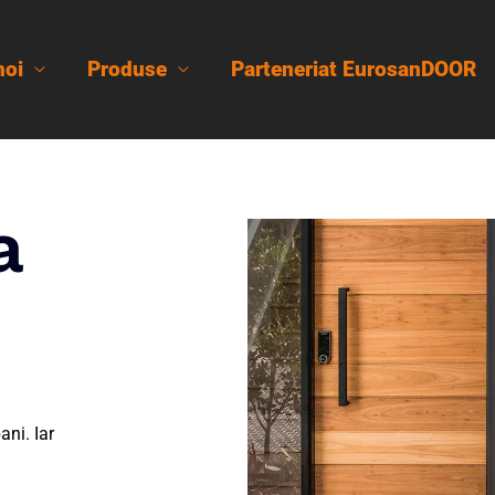
noi
Produse
Parteneriat EurosanDOOR
a
ani. Iar