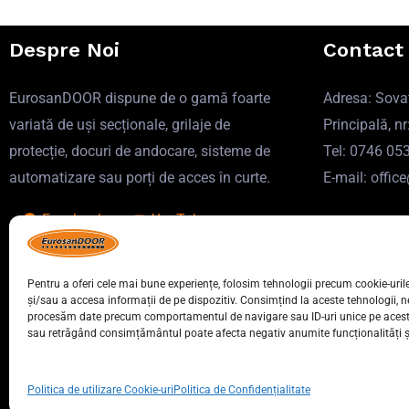
Despre Noi
Contact
EurosanDOOR dispune de o gamă foarte
Adresa: Sovat
variată de uși secționale, grilaje de
Principală, nr
protecție, docuri de andocare, sisteme de
Tel: 0746 05
automatizare sau porți de acces în curte.
E-mail: offi
Facebook
YouTube
Instagram-HU
Instagram-RO
TikTok-HU
Pentru a oferi cele mai bune experiențe, folosim tehnologii precum cookie-uril
TikTok-RO
Pinterest
și/sau a accesa informații de pe dispozitiv. Consimțind la aceste tehnologii, n
procesăm date precum comportamentul de navigare sau ID-uri unice pe acest
sau retrăgând consimțământul poate afecta negativ anumite funcționalități și 
Copyright © 2026 Fabrică de uși de garaj EurosanDOOR
Politica de utilizare Cookie-uri
Politica de Confidențialitate