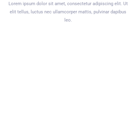
Lorem ipsum dolor sit amet, consectetur adipiscing elit. Ut
elit tellus, luctus nec ullamcorper mattis, pulvinar dapibus
leo.
Uși
Industriale
Firma noastră poate produce uși secționale industriale într-o
varietate de dimensiuni chiar și foarte mari în diferite culori.
Cei peste 25 de ani de cunoștințe tehnice, mii de proiecte
finalizate cu succes și partenerii încântați vorbesc de la sine.