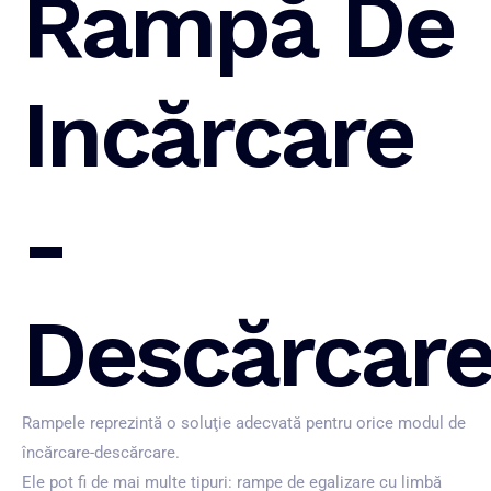
Rampă De
Incărcare
-
Descărcar
Rampele reprezintă o soluţie adecvată pentru orice modul de
încărcare-descărcare.
Ele pot fi de mai multe tipuri: rampe de egalizare cu limbă