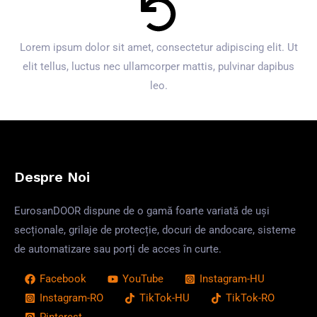
Lorem ipsum dolor sit amet, consectetur adipiscing elit. Ut
elit tellus, luctus nec ullamcorper mattis, pulvinar dapibus
leo.
Despre Noi
EurosanDOOR dispune de o gamă foarte variată de uși
secționale, grilaje de protecție, docuri de andocare, sisteme
de automatizare sau porți de acces în curte.
Facebook
YouTube
Instagram-HU
Instagram-RO
TikTok-HU
TikTok-RO