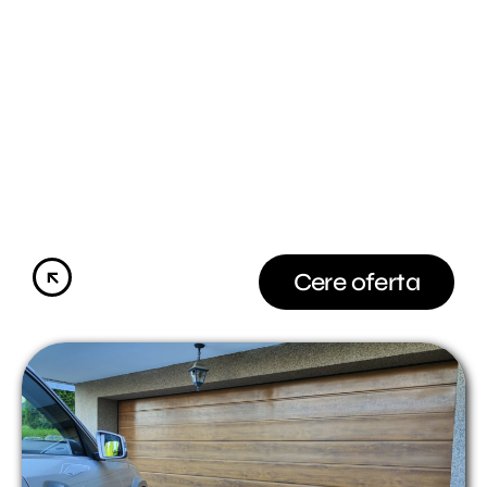
Burduful este format dintr-o structură perimetrală care
susține un ansamblu de prelate care se adaptează caroseriei
camionului.
Aceasta structură poate fi fabricată din diferite
materiale, în functie de tipul de burduf: retractabil, fix, de
fațada, gonflabile sau termoizolatoare.
Cere oferta