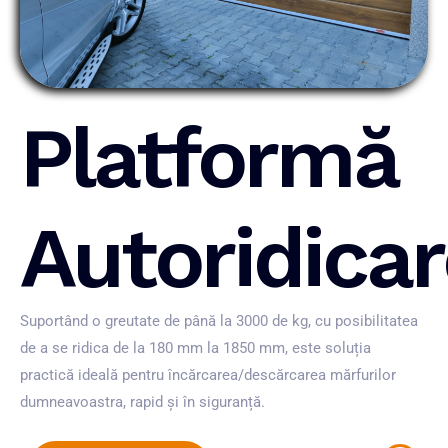
Platformă
Autoridica
Suportând o greutate de până la 3000 de kg, cu posibilitatea
de a se ridica de la 180 mm la 1850 mm, este soluția
practică ideală pentru încărcarea/descărcarea mărfurilor
dumneavoastra, rapid și în siguranță.